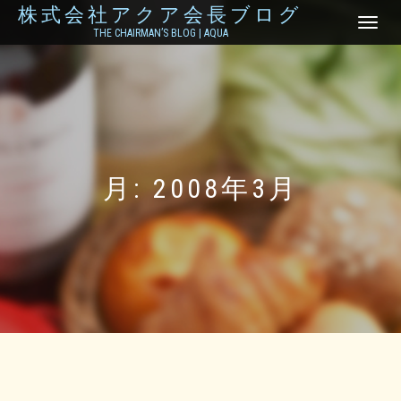
株式会社アクア会長ブログ
ナ
THE CHAIRMAN’S BLOG | AQUA
ビ
ゲ
ー
シ
ョ
ン
を
切
り
月:
2008年3月
替
え