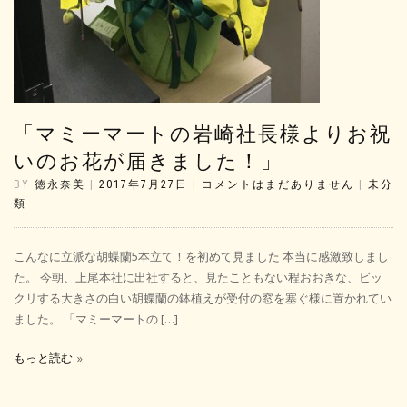
「マミーマートの岩崎社長様よりお祝
いのお花が届きました！」
BY
徳永奈美
|
2017年7月27日
|
コメントはまだありません
|
未分
類
こんなに立派な胡蝶蘭5本立て！を初めて見ました 本当に感激致しまし
た。 今朝、上尾本社に出社すると、見たこともない程おおきな、ビッ
クリする大きさの白い胡蝶蘭の鉢植えが受付の窓を塞ぐ様に置かれてい
ました。 「マミーマートの […]
もっと読む