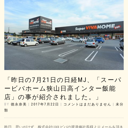
「昨日の7月21日の日経MJ、「スーパ
ービバホーム狭山日高インター飯能
店」の事が紹介されました。」
BY
徳永奈美
|
2017年7月22日
|
コメントはまだありません
|
未分
類
昨日、思いがけず、株式会社LIXILビバの渡邉修社長様よりメールを頂き