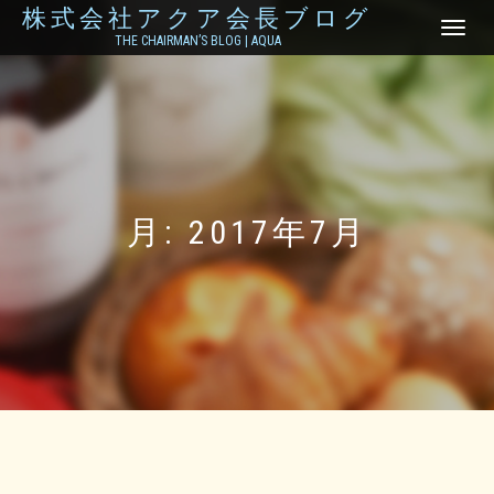
株式会社アクア会長ブログ
ナ
THE CHAIRMAN’S BLOG | AQUA
ビ
ゲ
ー
シ
ョ
ン
を
切
り
月:
2017年7月
替
え