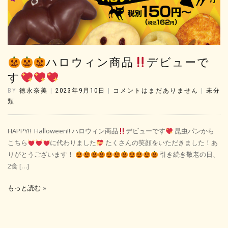
ハロウィン商品
デビューで
す
BY
徳永奈美
|
2023年9月10日
|
コメントはまだありません
|
未分
類
HAPPY!! Halloween!! ハロウィン商品
デビューです
昆虫パンから
こちら
に代わりました
たくさんの笑顔をいただきました！あ
りがとうございます！
引き続き敬老の日、
2食 […]
もっと読む