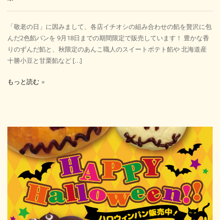
「敬老の日」に因みまして、各店イチオシの組み合わせの餡を贅沢に包
んだ2色餡パンを 9月18日までの期間限定で販売しています！ 豊かな香
りのずんだ餡と、秋限定のあんこ職人のスイートポテト餡や 北海道産
十勝小豆と甘栗餡など […]
もっと読む