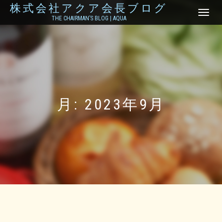
株式会社アクア会長ブログ
ナ
THE CHAIRMAN’S BLOG | AQUA
ビ
ゲ
ー
シ
ョ
ン
を
切
り
月:
2023年9月
替
え