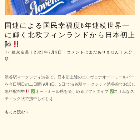
国連による国民幸福度6年連続世界一
に輝く北欧フィンランドから日本初上
陸
BY
徳永奈美
|
2023年9月5日
|
コメントはまだありません
|
未分
類
渋谷駅マークシティ渋谷で、日本初上陸のエロヴェナオートミールバー
を今日明日の二日間(9月4日、5日)で渋谷駅マークシティ渋谷前でお試し
無料配布中
オートミール感を楽しめるソフトタイプ
スリムなス
ティック状で携帯しや […]
もっと読む