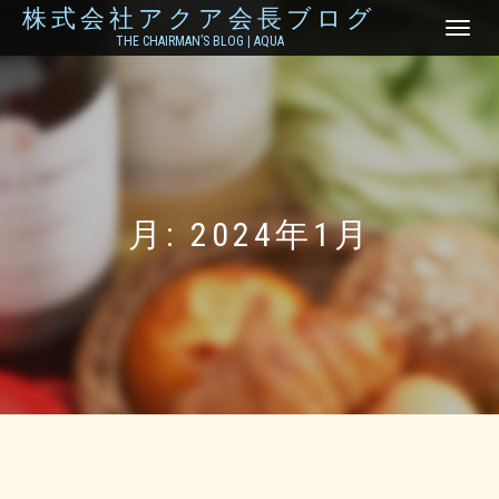
株式会社アクア会長ブログ
ナ
THE CHAIRMAN’S BLOG | AQUA
ビ
ゲ
ー
シ
ョ
ン
を
切
り
月:
2024年1月
替
え