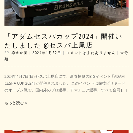
「アダムセスパカップ2024」開催い
たしました @セスパ上尾店
BY
徳永奈美
|
2024年1月22日
|
コメントはまだありません
|
未分
類
2024年1月7日(日) セスパ上尾店にて、新春恒例のBIGイベント ｢ADAM
CESPA CUP 2024｣が開催されました。 このイベントは競技ビリヤード
のオープン戦で、国内外のプロ選手、アマチュア選手、すべて合同 […]
もっと読む