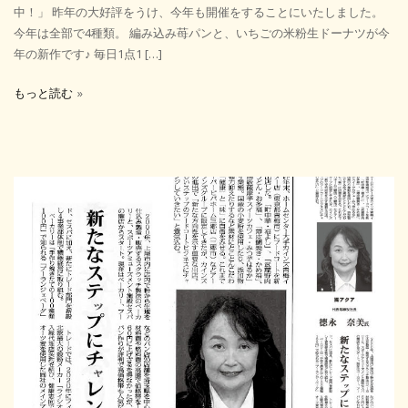
中！」 昨年の大好評をうけ、今年も開催をすることにいたしました。
今年は全部で4種類。 編み込み苺パンと、いちごの米粉生ドーナツが今
年の新作です♪ 毎日1点1 […]
もっと読む