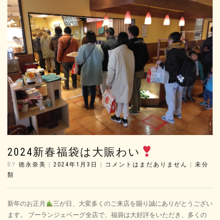
2024新春福袋は大賑わい
BY
徳永奈美
|
2024年1月3日
|
コメントはまだありません
|
未分
類
新年のお正月
三が日、大変多くのご来店を賜り誠にありがとうござい
ます。 ブーランジェベーグ全店で、福袋は大好評をいただき、多くの