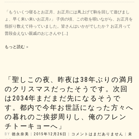
「もういくつ寝るとお正月、お正月には凧上げて駒を回して遊びまし
ょ、早く来い来いお正月♪」 子供の頃、この歌を唄いながら、お正月を
指折り数えて待っていました。皆さんはいかがでしたか？ お正月って
普段会えない親戚のおじさんや […]
もっと読む
「聖しこの夜、昨夜は38年ぶりの満月
のクリスマスだったそうです。次回
は2034年まだまだ先になるそうで
す。都内で今年お世話になった方々へ
の暮れのご挨拶周りし、俺のフレン
チトーキョーへ」
BY
徳永奈美
|
2015年12月26日
|
コメントはまだありません
|
未