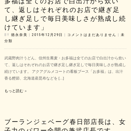
多福は全てのお店で白出汁から炊い
て、返しはそれぞれのお店で継ぎ足
し継ぎ足しで毎日美味しさが熟成し続
けています」
BY
徳永奈美
|
2015年12月29日
|
コメントはまだありません
|
未
分類
武蔵野肉汁うどん、信州生蕎麦・お多福は全てのお店で白出汁から炊い
て、返しはそれぞれのお店で継ぎ足し継ぎ足しで毎日美味しさが熟成し
続けています。 アクアグルメコートの看板ブース「お多福」は、出汁
香る鰹節、北海道産昆布などを […]
もっと読む
ブーランジェベーグ春日部店長は、女
子力のパワー全開の兼武店長です。