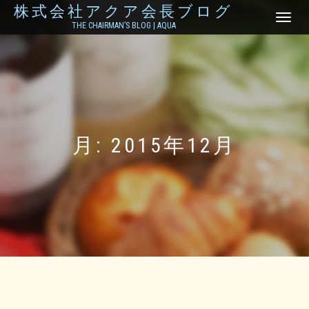
株式会社アクア会長ブログ
ナ
THE CHAIRMAN’S BLOG | AQUA
ビ
ゲ
ー
シ
ョ
ン
を
切
り
月:
2015年12月
替
え