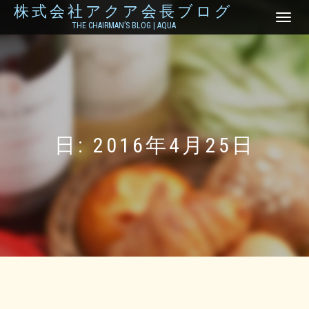
株式会社アクア会長ブログ
ナ
THE CHAIRMAN’S BLOG | AQUA
ビ
ゲ
ー
シ
ョ
ン
を
切
り
日:
2016年4月25日
替
え