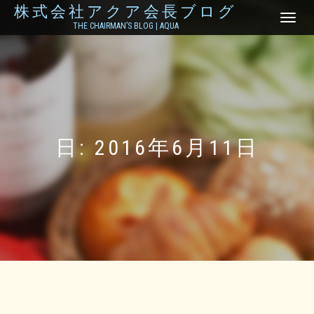
株式会社アクア会長ブログ
ナ
THE CHAIRMAN’S BLOG | AQUA
ビ
ゲ
ー
シ
ョ
ン
を
切
り
日:
2016年6月11日
替
え