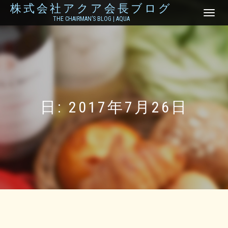
株式会社アクア会長ブログ
ナ
THE CHAIRMAN’S BLOG | AQUA
ビ
ゲ
ー
シ
ョ
ン
を
切
り
日:
2017年7月26日
替
え