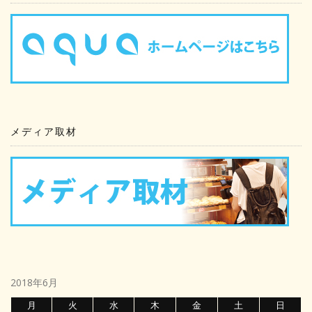
メディア取材
2018年6月
月
火
水
木
金
土
日