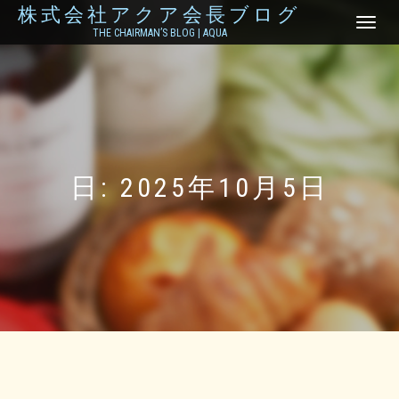
株式会社アクア会長ブログ
ナ
THE CHAIRMAN’S BLOG | AQUA
ビ
ゲ
ー
シ
ョ
ン
を
切
り
日:
2025年10月5日
替
え