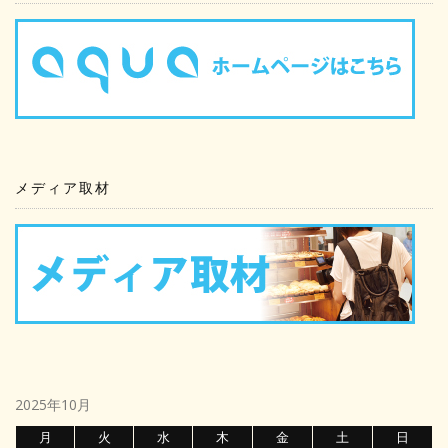
メディア取材
2025年10月
月
火
水
木
金
土
日