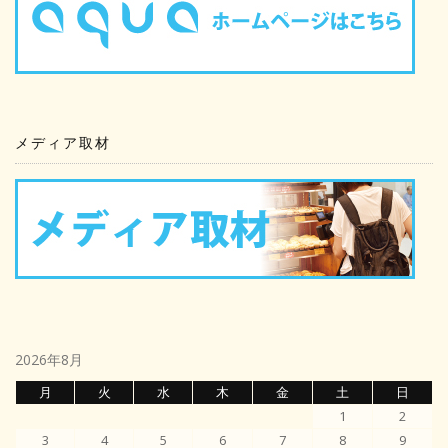
ョ
ン
メディア取材
2026年8月
月
火
水
木
金
土
日
1
2
3
4
5
6
7
8
9