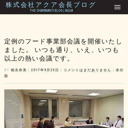
株式会社アクア会長ブログ
ナ
THE CHAIRMAN’S BLOG | AQUA
ビ
ゲ
ー
シ
ョ
定例のフード事業部会議を開催いたし
ン
を
ました。 いつも通り、いえ、いつも
切
り
以上の熱い会議です。
替
え
BY
徳永奈美
|
2017年9月25日
|
コメントはまだありません
|
未分
類