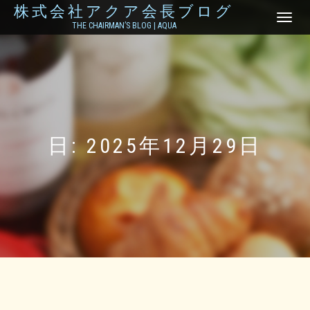
株式会社アクア会長ブログ
ナ
THE CHAIRMAN’S BLOG | AQUA
ビ
ゲ
ー
シ
ョ
ン
を
切
り
日:
2025年12月29日
替
え