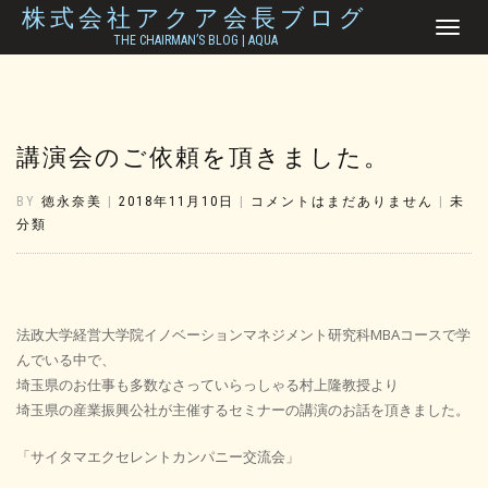
株式会社アクア会長ブログ
ナ
THE CHAIRMAN’S BLOG | AQUA
ビ
ゲ
ー
シ
ョ
講演会のご依頼を頂きました。
ン
を
切
BY
徳永奈美
|
2018年11月10日
|
コメントはまだありません
|
未
り
分類
替
え
法政大学経営大学院イノベーションマネジメント研究科MBAコースで学
んでいる中で、
埼玉県のお仕事も多数なさっていらっしゃる村上隆教授より
埼玉県の産業振興公社が主催するセミナーの講演のお話を頂きました。
「サイタマエクセレントカンパニー交流会」