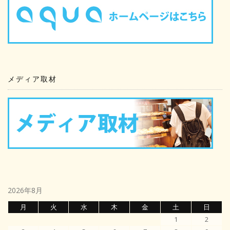
ョ
ン
メディア取材
2026年8月
月
火
水
木
金
土
日
1
2