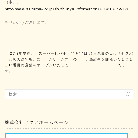
（木））
http://www.saitama-j.or.jp/shinbunya/information/20181030/7917/
ありがとうございます。
投
←
2019年早春、「スーパービバホ
11月14日 埼玉県民の日は「セスパ
ーム東久留米店」にベーカリーカフ
の日！」感謝祭を開催いたしまし
稿
ェ18番目の店舗をオープンいたしま
た。
→
す。
ナ
ビ
ゲ
ー
株式会社アクアホームページ
シ