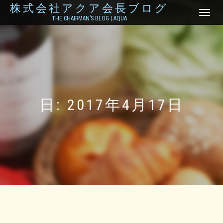
株式会社アクア会長ブログ
ナ
THE CHAIRMAN’S BLOG | AQUA
ビ
ゲ
ー
シ
ョ
ン
を
切
り
日:
2017年4月17日
替
え