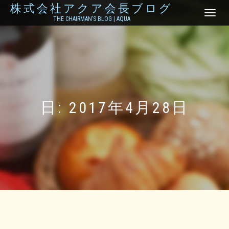
株式会社アクア会長ブログ
ナ
THE CHAIRMAN’S BLOG | AQUA
ビ
ゲ
ー
シ
ョ
ン
を
切
り
日:
2017年4月28日
替
え